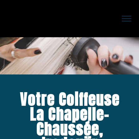
Passer
au
contenu
Votre Coiffeuse
La Chapelle-
Chaussée,