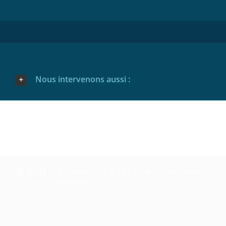
Nous intervenons aussi :
ATELIER 9
|
MENTIONS LÉGALES
|
POLITIQUE DE CONFIDENTIALITÉ
|
PLAN DE SITE