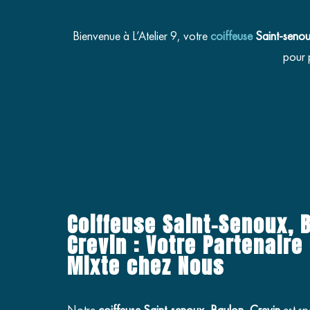
Bienvenue à L’Atelier 9, votre
coiffeuse
Saint-senou
pour 
Coiffeuse Saint-Senoux, 
Crevin : Votre Partenaire 
Mixte chez Nous
Notre
coiffeuse Saint-senoux, Baulon, Crevin
est sp