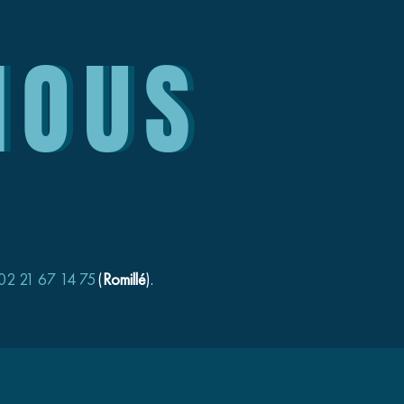
NOUS
02 21 67 14 75
(
Romillé
).