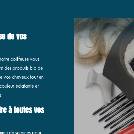
se de vos
notre coiffeuse vous
nt des produits bio de
de vos cheveux tout en
couleur éclatante et
s.
re à toutes vos
mme de services pour